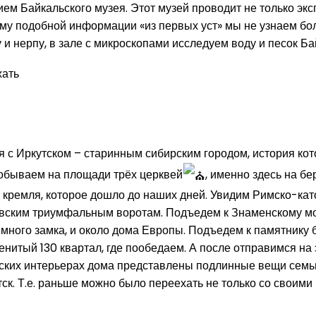
м Байкальского музея. Этот музей проводит не только экс
у подобной информации «из первых уст» мы не узнаем бол
 и нерпу, в зале с микроскопами исследуем воду и песок Б
хать
я с Иркутском – старинным сибирским городом, история кот
Побываем на площади трёх церквей
, именно здесь на бе
 кремля, которое дошло до наших дней. Увидим Римско-кат
сковским триумфальным воротам. Подъедем к Знаменскому 
много замка, и около дома Европы. Подъедем к памятнику б
нитый 130 квартал, где пообедаем. А после отправимся на 
их интерьерах дома представлены подлинные вещи семьи де
тск. Т.е. раньше можно было переехать не только со своим