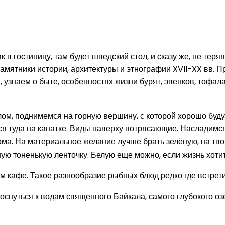
к в гостиницу, там будет шведский стол, и сказу же, не тер
мятники истории, архитектуры и этнографии XVII-XX вв. П
узнаем о быте, особенностях жизни бурят, эвенков, тофала
лом, поднимемся на горную вершину, с которой хорошо буд
ся туда на канатке. Виды наверху потрясающие. Насладимся
дома. На материальное желание лучше брать зелёную, на тв
сную тоненькую ленточку. Белую еще можно, если жизнь хоти
м кафе. Такое разнообразие рыбных блюд редко где встрет
коснуться к водам священного Байкала, самого глубокого о