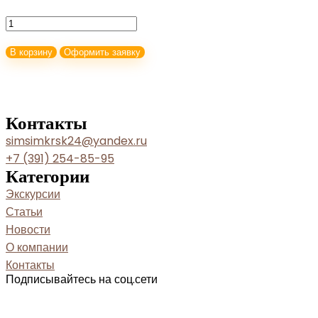
Количество
товара
В корзину
Оформить заявку
Тур
выходного
дня
в
Контакты
Иркутск
simsimkrsk24@yandex.ru
+7 (391) 254-85-95
Категории
Экскурсии
Статьи
Новости
О компании
Контакты
Подписывайтесь на соц.сети