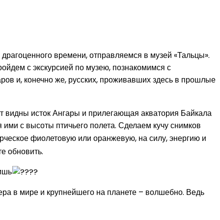
яя драгоценного времени, отправляемся в музей «Тальцы».
ройдем с экскурсией по музею, познакомимся с
ров и, конечно же, русских, проживавших здесь в прошлые
ут видны исток Ангары и прилегающая акватория Байкала
 ими с высоты птичьего полета. Сделаем кучу снимков
орческое фиолетовую или оранжевую, на силу, энергию и
те обновить.
ишь
зера в мире и крупнейшего на планете – волшебно. Ведь