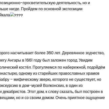
позиционно-просветительскую деятельность, но и
ьше нигде. Пройдем по основной экспозиции
айкала
орого насчитывает более 360 лет. Деревянное зодчество,
регу Ангары в 1661 году был заложен город. Увидим
олический костёл. Прогуляемся по набережной, подойдём
монастырю, одному из старейших православных храмов
абру – мифическому зверю, которого не существует, но
экскурсию в дом-музей Волконских, в один из
кабристов. Этот дом, к слову сказать, был построен в
и вещами, но и со своим домом. Очень приятное ощущение