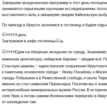
Завершим экскурсионную программу в этот день посещение
занимается серьезными научными исследованиями, поэтом
выставочного зала, в аквариуме увидим байкальскую рыбу
По приезду в Иркутск заселимся в гостиницу и будем отды
3 день
Завтракаем в кафе гостиницы
.
Едем на обзорную экскурсию по городу. Знакомимс
каменная архитектура, сибирское барокко – увидим всё. 
Спасскую церковь – единственное сооружение Иркутского
к памятнику основателя города – Якову Похабову, к Мо
города. Побываем и в Ремесленной слободе, и около Тюре
именно он стал символом Приангарья. Посетим мы и знаме
интереснейших мемориальных музеев России. В историческ
селе Урик, а потом самими Волконскими перевезён в Ирку
от нахождения там.