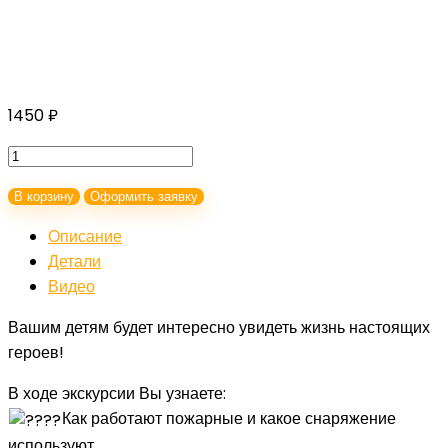
1450
₽
Количество
товара
В корзину
Оформить заявку
В
гости
Описание
к
Детали
пожарным
Видео
Вашим детям будет интересно увидеть жизнь настоящих
героев!
В ходе экскурсии Вы узнаете:
Как работают пожарные и какое снаряжение
используют