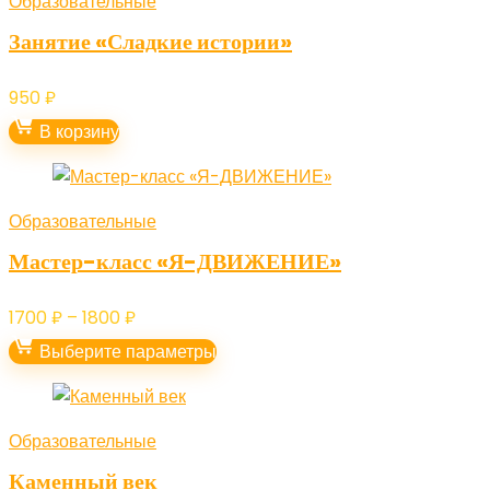
Образовательные
Занятие «Сладкие истории»
950
₽
В корзину
Образовательные
Мастер-класс «Я-ДВИЖЕНИЕ»
Диапазон
1700
₽
–
1800
₽
цен:
Выберите параметры
1700 ₽
–
1800 ₽
Образовательные
Каменный век