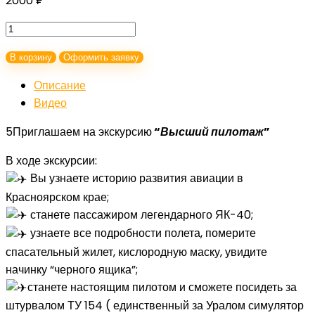
2000
₽
Количество
товара
В корзину
Оформить заявку
Высший
пилотаж
Описание
Видео
5Приглашаем на экскурсию
“
Высший
пилотаж
”
В ходе экскурсии:
Вы узнаете историю развития авиации в
Красноярском крае;
станете пассажиром легендарного ЯК-40;
узнаете все подробности полета, померите
спасательный жилет, кислородную маску, увидите
начинку “черного ящика”;
станете настоящим пилотом и сможете посидеть за
штурвалом ТУ 154 ( единственный за Уралом симулятор