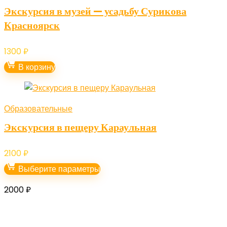
Экскурсия в музей — усадьбу Сурикова
Красноярск
1300
₽
В корзину
Образовательные
Экскурсия в пещеру Караульная
2100
₽
Выберите параметры
2000
₽