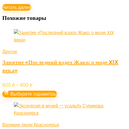
Читать далее
Похожие товары
Другое
Занятие «Последний вздох Жако: о моде XIX
века»
Диапазон
800
₽
–
900
₽
цен:
Выберите параметры
800 ₽
–
900 ₽
Великие люди Красноярья