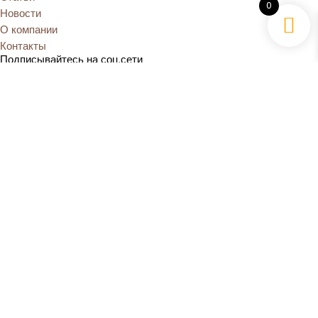
0
Новости
О компании
Контакты
Подписывайтесь на соц.сети
Подписывайтесь на соц.сети
Категории
Экскурсии
Статьи
Новости
О компании
Контакты
Контакты
simsimkrsk24@yandex.ru
+7 (391) 254-85-95
Категории