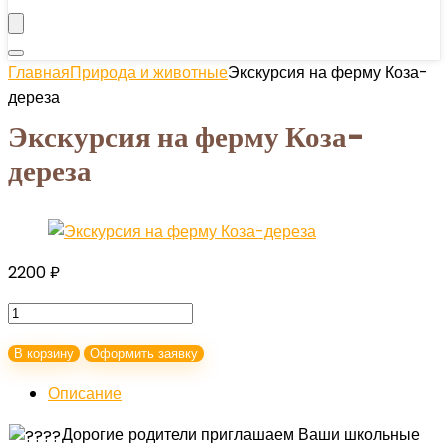
Главная
Природа и животные
Экскурсия на ферму Коза-
дереза
Экскурсия на ферму Коза-
дереза
2200
₽
Количество
товара
В корзину
Оформить заявку
Экскурсия
на
Описание
ферму
Дорогие родители приглашаем Ваши школьные
Коза-